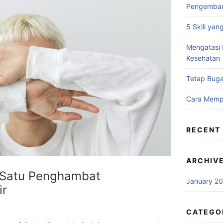
Pengemban
5 Skill ya
Mengatasi 
Kesehatan
Tetap Buga
Cara Memp
RECENT
ARCHIV
h Satu Penghambat
January 2
ir
4
CATEGO