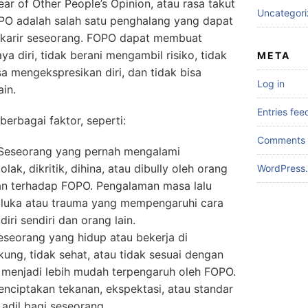
ar of Other People’s Opinion, atau rasa takut
Uncategor
PO adalah salah satu penghalang yang dapat
arir seseorang. FOPO dapat membuat
a diri, tidak berani mengambil risiko, tidak
META
sa mengekspresikan diri, dan tidak bisa
Log in
in.
Entries fee
erbagai faktor, seperti:
Comments 
 Seseorang yang pernah mengalami
lak, dikritik, dihina, atau dibully oleh orang
WordPress.
ntan terhadap FOPO. Pengalaman masa lalu
 luka atau trauma yang mempengaruhi cara
ri sendiri dan orang lain.
eseorang yang hidup atau bekerja di
ung, tidak sehat, atau tidak sesuai dengan
at menjadi lebih mudah terpengaruh oleh FOPO.
nciptakan tekanan, ekspektasi, atau standar
k adil bagi seseorang.