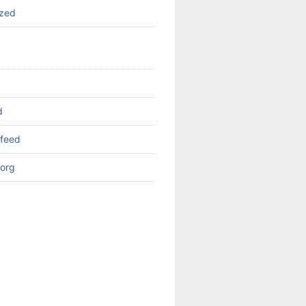
ized
d
feed
org