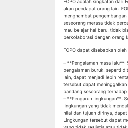
FOPO adalah singkatan dari Fe
akan pendapat orang lain. FO
menghambat pengembangan k
seseorang merasa tidak percay
mau belajar hal baru, tidak bi
berkolaborasi dengan orang la
FOPO dapat disebabkan oleh b
– **Pengalaman masa lalu**:
pengalaman buruk, seperti dito
lain, dapat menjadi lebih re
tersebut dapat meninggalkan
pandang seseorang terhadap di
– **Pengaruh lingkungan**: S
lingkungan yang tidak menduk
nilai dan tujuan dirinya, dap
Lingkungan tersebut dapat me
yang tidak realistis atau tida